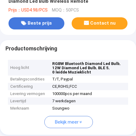
Diamond Led Bulb Wireless Remote
Prijs：USD4.98/PCS
MOQ：50PCS
Beste prijs
Contact nu
Productomschrijving
,
RGBW Bluetooth Diamond Led Bulb
Hoog licht
,
,
12W Diamond Led Bulb
BLE 5
0 leidde Muzieklicht
Betalingscondities
T/T, Paypal
Certificering
CE,ROHS,FCC
Levering vermogen
100000pcs per maand
Levertijd
7 werkdagen
Merknaam
Soungwo
Bekijk meer