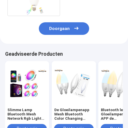
Diamond Led Bulb
Wireless Remote
Doorgaan
Geadviseerde Producten
Slimme Lamp
De Gloeilampenapp
Bluetooth leid
Bluetooth Mesh
Mesh Bluetooth
Gloeilampen R
Network Rgb Light
Color Changing
APP de
Bulb 16 Miljoen
Group van Bluetooth
Synchronisati
Kleurenaanpassing
Controle
van de