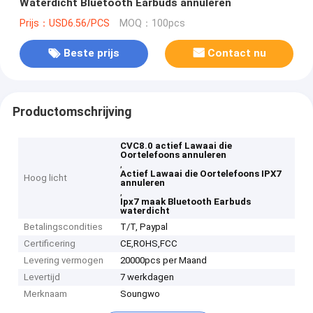
Waterdicht Bluetooth Earbuds annuleren
Prijs：USD6.56/PCS
MOQ：100pcs
Beste prijs
Contact nu
Productomschrijving
CVC8.0 actief Lawaai die
Oortelefoons annuleren
,
Actief Lawaai die Oortelefoons IPX7
Hoog licht
annuleren
,
Ipx7 maak Bluetooth Earbuds
waterdicht
Betalingscondities
T/T, Paypal
Certificering
CE,ROHS,FCC
Levering vermogen
20000pcs per Maand
Levertijd
7 werkdagen
Merknaam
Soungwo