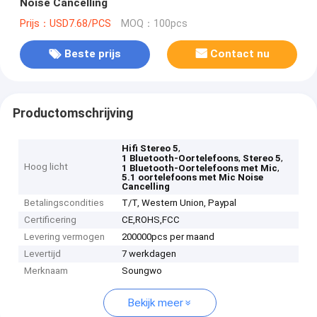
Noise Cancelling
Prijs：USD7.68/PCS
MOQ：100pcs
Beste prijs
Contact nu
Productomschrijving
,
Hifi Stereo 5
,
,
1 Bluetooth-Oortelefoons
Stereo 5
Hoog licht
,
1 Bluetooth-Oortelefoons met Mic
5.1 oortelefoons met Mic Noise
Cancelling
Betalingscondities
T/T, Western Union, Paypal
Certificering
CE,ROHS,FCC
Levering vermogen
200000pcs per maand
Levertijd
7 werkdagen
Merknaam
Soungwo
Bekijk meer