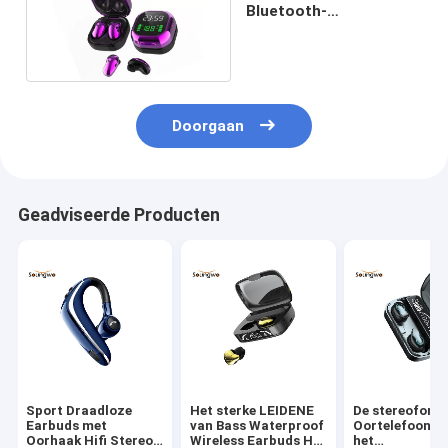
Bluetooth-
Oortelefoons met Mic
Noise Cancelling
Doorgaan
Geadviseerde Producten
Sport Draadloze
Het sterke LEIDENE
De stereofoni
Earbuds met
van Bass Waterproof
Oortelefoon v
Oorhaak Hifi Stereo
Wireless Earbuds HD
het