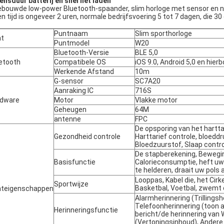
ensduur batterij en snel het laden
ebouwde low-power Bluetooth-spaander, slim horloge met sensor en nav
en tijd is ongeveer 2 uren, normale bedrijfsvoering 5 tot 7 dagen, die 
Puntnaam
Slim sporthorloge
nt
Puntmodel
W20
Bluetooth-Versie
BLE 5,0
etooth
Compatibele OS
iOS 9.0, Android 5,0 en hier
Werkende Afstand
10m
G-sensor
SC7A20
Aanraking IC
716S
rdware
Motor
Vlakke motor
Geheugen
64M
antenne
FPC
De opsporing van het hartta
Gezondheid controle
Harttarief controle, bloeddr
Bloedzuurstof, Slaap contro
De stapberekening, Bewegi
Basisfunctie
Calorieconsumptie, heft u
te helderen, draait uw pols
Looppas, Kabel die, het Cir
Sportwijze
Basketbal, Voetbal, zwemt 
teigenschappen
Alarmherinnering (Trillingsh
Telefoonherinnering (toon 
Herinneringsfunctie
bericht/de herinnering va
(Vertoningsinhoud), Andere