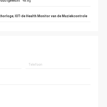
oductgewicht
48.8g
rthorloge
,
IOT-de Health Monitor van de Muziekcontrole