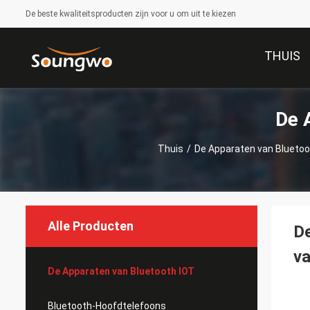
De beste kwaliteitsproducten zijn voor u om uit te kiezen
THUIS
De 
Thuis
/
De Apparaten van Bluetoo
Alle Producten
De
va
De Apparaten van Bluetooth IOT
Bluetooth-Hoofdtelefoons