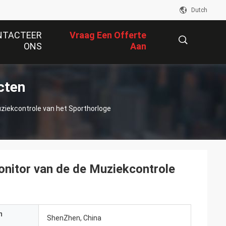
Dutch
NTACTEER
Vraag Een Offerte
ONS
Aan
cten
描
ziekcontrole van het Sporthorloge
述
nitor van de de Muziekcontrole
n
ShenZhen, China