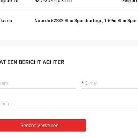
tgrootte
43.7*35.4*10.3mm
Enig pr
keren
Noords 52832 Slim Sporthorloge
,
1.69in Slim Spo
AT EEN BERICHT ACHTER
Bericht Versturen