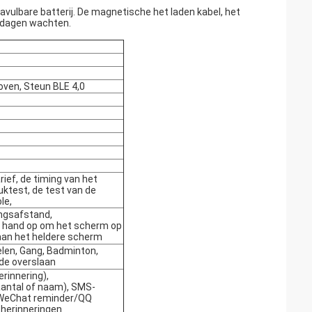
ulbare batterij. De magnetische het laden kabel, het
30 dagen wachten.
boven, Steun BLE 4,0
rief, de timing van het
uktest, de test van de
le,
ngsafstand,
w hand op om het scherm op
 aan het heldere scherm
kelen, Gang, Badminton,
de overslaan
erinnering),
aantal of naam), SMS-
n WeChat reminder/QQ
 herinneringen