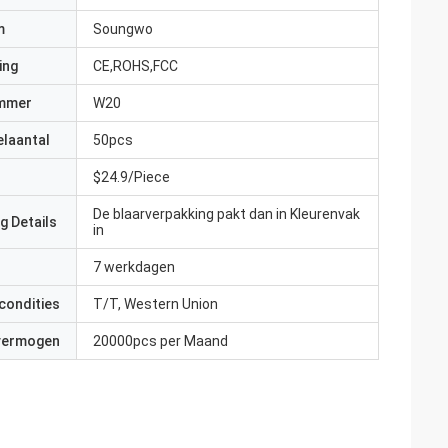
m
Soungwo
ing
CE,ROHS,FCC
mmer
W20
elaantal
50pcs
$24.9/Piece
De blaarverpakking pakt dan in Kleurenvak
g Details
in
7 werkdagen
condities
T/T, Western Union
 vermogen
20000pcs per Maand